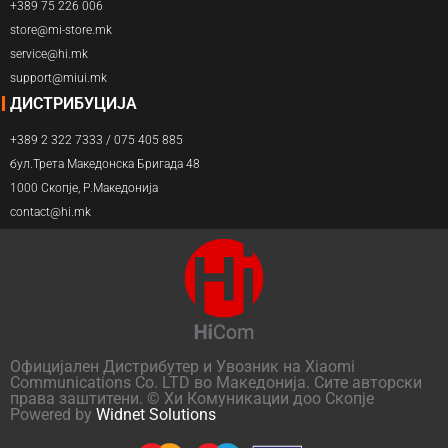
+389 75 226 006
store@mi-store.mk
service@hi.mk
support@miui.mk
ДИСТРИБУЦИЈА
+389 2 322 7333 / 075 405 885
бул.Трета Македонска Бригада 48
1000 Скопје, Р.Македонија
contact@hi.mk
Официјален Дистрибутер и Увозник на Xiaomi
Communications Co. LTD во Македонија. Сите авторски
права заштитени. © Хи Комуникации доо Скопје
Powered by
Widnet Solutions