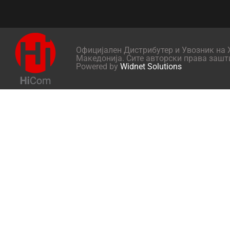
Официјален Дистрибутер и Увозник на X
Македонија. Сите авторски права зашт
Powered by
Widnet Solutions