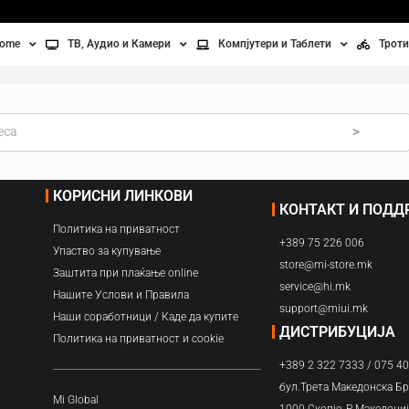
home
ТВ, Аудио и Камери
Компјутери и Таблети
Троти
Телевизори
Таблети
Тро
Монитори
Лаптопи
Вел
>
ње
Проектори
Компјутерска галантерија
Без
КОРИСНИ ЛИНКОВИ
КОНТАКТ И ПОД
лување
Аудио
Политика на приватност
+389 75 226 006
ори
Видео камери
Упаство за купување
store@mi-store.mk
Заштита при плаќање online
service@hi.mk
ан на воздух
Нашите Услови и Правила
support@miui.mk
Наши соработници / Каде да купите
Вентилатори
ДИСТРИБУЦИЈА
Политика на приватност и cookie
+389 2 322 7333 / 075 4
Греење
бул.Трета Македонска Бр
Mi Global
1000 Скопје, Р.Македони