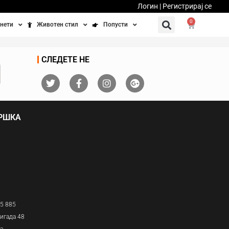
Логин | Регистрирај се
0
нети
Животен стил
Попусти
тинети
Фитнес
Ваучери
СЛЕДЕТЕ НЕ
осипеди
Патување
бедно возење
Убавина и здравје
ДРШКА
Направи сам
Полначи и кабли
Домашни миленици
05 885
игада 48
ја