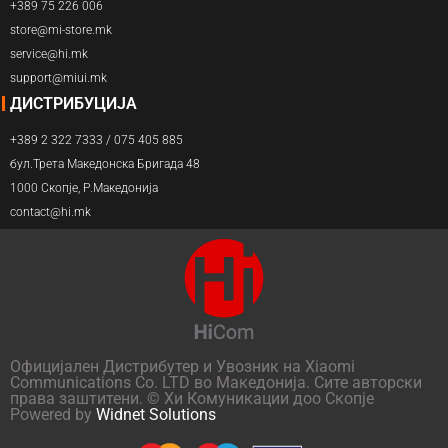
+389 75 226 006
store@mi-store.mk
service@hi.mk
support@miui.mk
ДИСТРИБУЦИЈА
+389 2 322 7333 / 075 405 885
бул.Трета Македонска Бригада 48
1000 Скопје, Р.Македонија
contact@hi.mk
Официјален Дистрибутер и Увозник на Xiaomi
Communications Co. LTD во Македонија. Сите авторски
права заштитени. © Хи Комуникации доо Скопје
Powered by
Widnet Solutions