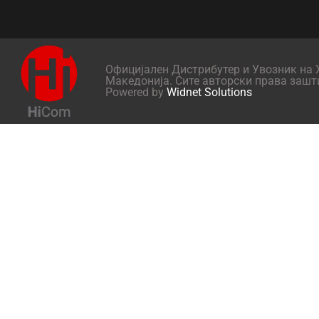
Официјален Дистрибутер и Увозник на X
Македонија. Сите авторски права зашт
Powered by
Widnet Solutions