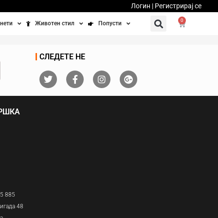
Логин | Регистрирај се
0
нети
Животен стил
Попусти
тинети
Фитнес
Ваучери
СЛЕДЕТЕ НЕ
осипеди
Патување
бедно возење
Убавина и здравје
ДРШКА
Направи сам
Полначи и кабли
Домашни миленици
05 885
игада 48
ја