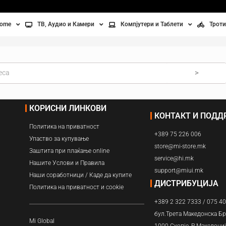
home
ТВ, Аудио и Камери
Компјутери и Таблети
Троти
Телевизори
Таблети
Тро
Монитори
Лаптопи
Вел
>
ње
Проектори
Компјутерска галантерија
Без
КОРИСНИ ЛИНКОВИ
КОНТАКТ И ПОД
лување
Аудио
Политика на приватност
+389 75 226 006
ори
Видео камери
Упаство за купување
store@mi-store.mk
Заштита при плаќање online
service@hi.mk
ан на воздух
Нашите Услови и Правила
support@miui.mk
Наши соработници / Каде да купите
Вентилатори
ДИСТРИБУЦИЈА
Политика на приватност и cookie
+389 2 322 7333 / 075 4
Греење
бул.Трета Македонска Бр
Mi Global
1000 Скопје, Р.Македони