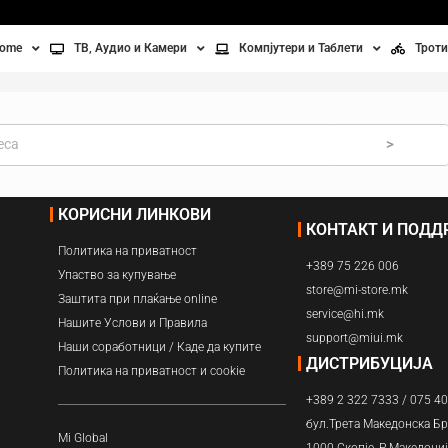
home
ТВ, Аудио и Камери
Компјутери и Таблети
Троти
Телевизори
Таблети
Тро
Монитори
Лаптопи
Вел
>
ње
Проектори
Компјутерска галантерија
Без
КОРИСНИ ЛИНКОВИ
КОНТАКТ И ПОД
лување
Аудио
Политика на приватност
+389 75 226 006
ори
Видео камери
Упаство за купување
store@mi-store.mk
Заштита при плаќање online
service@hi.mk
ан на воздух
Нашите Услови и Правила
support@miui.mk
Наши соработници / Каде да купите
Вентилатори
ДИСТРИБУЦИЈА
Политика на приватност и cookie
+389 2 322 7333 / 075 4
Греење
бул.Трета Македонска Бр
Mi Global
1000 Скопје, Р.Македони