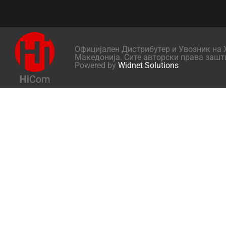
Официјален Дистрибутер и Увозник на X
Македонија. Сите авторски права зашт
Powered by
Widnet Solutions