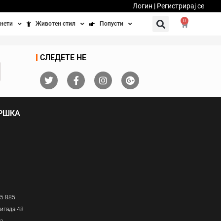
Логин | Регистрирај се
0
нети
Животен стил
Попусти
тинети
Фитнес
Ваучери
СЛЕДЕТЕ НЕ
осипеди
Патување
бедно возење
Убавина и здравје
ДРШКА
Направи сам
Полначи и кабли
Домашни миленици
05 885
игада 48
ја