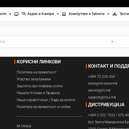
home
ТВ, Аудио и Камери
Компјутери и Таблети
Троти
Телевизори
Таблети
Тро
Монитори
Лаптопи
Вел
>
ње
Проектори
Компјутерска галантерија
Без
КОРИСНИ ЛИНКОВИ
КОНТАКТ И ПОД
лување
Аудио
Политика на приватност
+389 75 226 006
ори
Видео камери
Упаство за купување
store@mi-store.mk
Заштита при плаќање online
service@hi.mk
ан на воздух
Нашите Услови и Правила
support@miui.mk
Наши соработници / Каде да купите
Вентилатори
ДИСТРИБУЦИЈА
Политика на приватност и cookie
+389 2 322 7333 / 075 4
Греење
бул.Трета Македонска Бр
Mi Global
1000 Скопје, Р.Македони