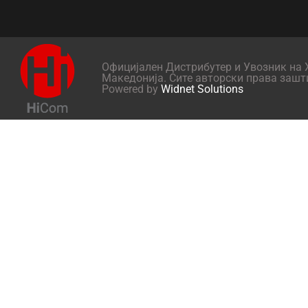
Официјален Дистрибутер и Увозник на X
Македонија. Сите авторски права зашт
Powered by
Widnet Solutions