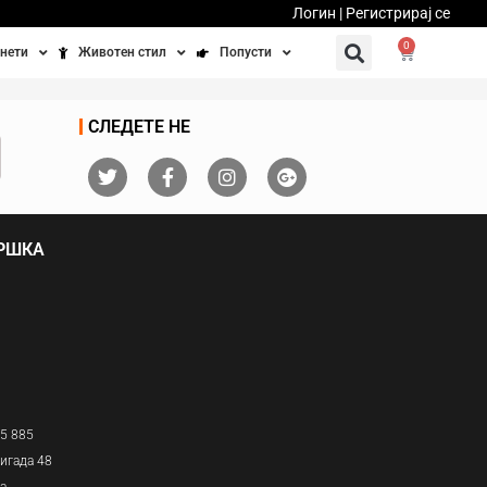
Логин | Регистрирај се
0
нети
Животен стил
Попусти
тинети
Фитнес
Ваучери
СЛЕДЕТЕ НЕ
осипеди
Патување
бедно возење
Убавина и здравје
ДРШКА
Направи сам
Полначи и кабли
Домашни миленици
05 885
игада 48
ја