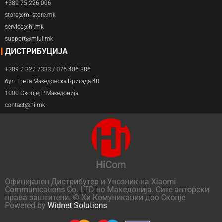
+389 75 226 006
store@mi-store.mk
service@hi.mk
support@miui.mk
ДИСТРИБУЦИЈА
+389 2 322 7333 / 075 405 885
бул.Трета Македонска Бригада 48
1000 Скопје, Р.Македонија
contact@hi.mk
Официјален Дистрибутер и Увозник на Xiaomi
Communications Co. LTD во Македонија. Сите авторски
права заштитени. © Хи Комуникации доо Скопје
Powered by
Widnet Solutions