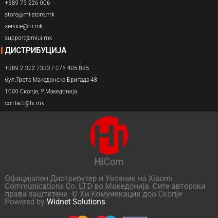
+389 75 226 006
store@mi-store.mk
service@hi.mk
support@miui.mk
ДИСТРИБУЦИЈА
+389 2 322 7333 / 075 405 885
бул.Трета Македонска Бригада 48
1000 Скопје, Р.Македонија
contact@hi.mk
Официјален Дистрибутер и Увозник на Xiaomi
Communications Co. LTD во Македонија. Сите авторски
права заштитени. © Хи Комуникации доо Скопје
Powered by
Widnet Solutions