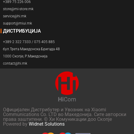
+389 75 226 006
store@mi-store.mk
service@hi.mk
support@miui.mk
ДИСТРИБУЦИЈА
+389 2 322 7333 / 075 405 885
бул.Трета Македонска Бригада 48
1000 Скопје, Р.Македонија
contact@hi.mk
Официјален Дистрибутер и Увозник на Xiaomi
Communications Co. LTD во Македонија. Сите авторски
права заштитени. © Хи Комуникации доо Скопје
Powered by
Widnet Solutions