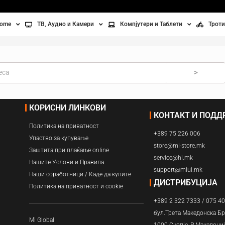
home
ТВ, Аудио и Камери
Компјутери и Таблети
Троти
Телевизори
Таблети
Тро
Монитори
Лаптопи
Вел
>
ње
Проектори
Компјутерска галантерија
Без
КОРИСНИ ЛИНКОВИ
КОНТАКТ И ПОД
лување
Аудио
Политика на приватност
+389 75 226 006
ори
Видео камери
Упаство за купување
store@mi-store.mk
Заштита при плаќање online
service@hi.mk
ан на воздух
Нашите Услови и Правила
support@miui.mk
Наши соработници / Каде да купите
Вентилатори
ДИСТРИБУЦИЈА
Политика на приватност и cookie
+389 2 322 7333 / 075 4
Греење
бул.Трета Македонска Бр
Mi Global
1000 Скопје, Р.Македони