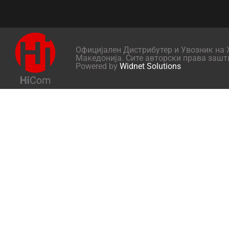
Официјален Дистрибутер и Увозник на X
Македонија. Сите авторски права зашт
Powered by
Widnet Solutions