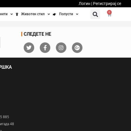
Логин | Регистрирај се
0
нети
Животен стил
Попусти
тинети
Фитнес
Ваучери
СЛЕДЕТЕ НЕ
осипеди
Патување
бедно возење
Убавина и здравје
ДРШКА
Направи сам
Полначи и кабли
Домашни миленици
05 885
игада 48
ја