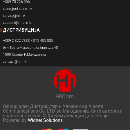
+389 75 226 006
store@mi-store.mk
service@hi.mk
support@miui.mk
ДИСТРИБУЦИЈА
+389 2 322 7333 / 075 405 885
бул.Трета Македонска Бригада 48
1000 Скопје, Р.Македонија
contact@hi.mk
Официјален Дистрибутер и Увозник на Xiaomi
Communications Co. LTD во Македонија. Сите авторски
права заштитени. © Хи Комуникации доо Скопје
Powered by
Widnet Solutions