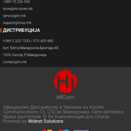
+389 75 226 006
store@mi-store.mk
service@hi.mk
support@miui.mk
ДИСТРИБУЦИЈА
+389 2 322 7333 / 075 405 885
бул.Трета Македонска Бригада 48
1000 Скопје, Р.Македонија
contact@hi.mk
Официјален Дистрибутер и Увозник на Xiaomi
Communications Co. LTD во Македонија. Сите авторски
права заштитени. © Хи Комуникации доо Скопје
Powered by
Widnet Solutions