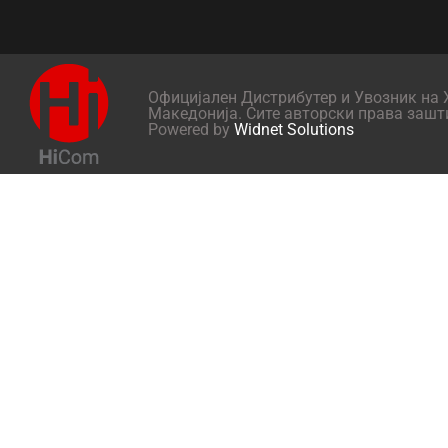
Официјален Дистрибутер и Увозник на X
Македонија. Сите авторски права зашт
Powered by
Widnet Solutions