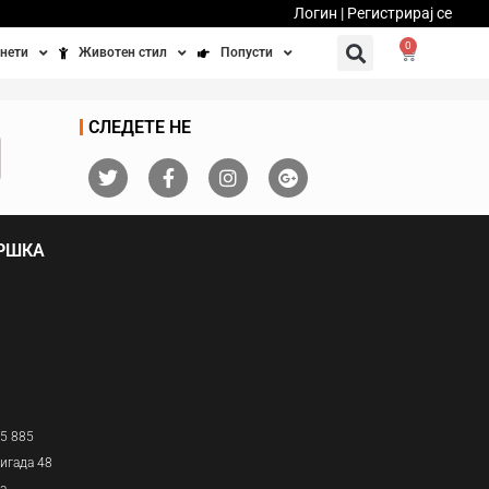
Логин | Регистрирај се
0
нети
Животен стил
Попусти
тинети
Фитнес
Ваучери
СЛЕДЕТЕ НЕ
осипеди
Патување
бедно возење
Убавина и здравје
ДРШКА
Направи сам
Полначи и кабли
Домашни миленици
05 885
игада 48
ја