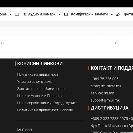
home
ТВ, Аудио и Камери
Компјутери и Таблети
Троти
Телевизори
Таблети
Тро
Монитори
Лаптопи
Вел
>
ње
Проектори
Компјутерска галантерија
Без
КОРИСНИ ЛИНКОВИ
КОНТАКТ И ПОД
лување
Аудио
Политика на приватност
+389 75 226 006
ори
Видео камери
Упаство за купување
store@mi-store.mk
Заштита при плаќање online
service@hi.mk
ан на воздух
Нашите Услови и Правила
support@miui.mk
Наши соработници / Каде да купите
Вентилатори
ДИСТРИБУЦИЈА
Политика на приватност и cookie
+389 2 322 7333 / 075 4
Греење
бул.Трета Македонска Бр
Mi Global
1000 Скопје, Р.Македони