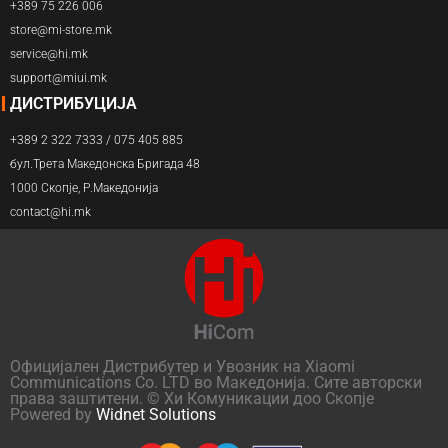
+389 75 226 006
store@mi-store.mk
service@hi.mk
support@miui.mk
ДИСТРИБУЦИЈА
+389 2 322 7333 / 075 405 885
бул.Трета Македонска Бригада 48
1000 Скопје, Р.Македонија
contact@hi.mk
Официјален Дистрибутер и Увозник на Xiaomi
Communications Co. LTD во Македонија. Сите авторски
права заштитени. © Хи Комуникации доо Скопје
Powered by
Widnet Solutions