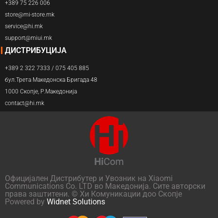
+389 75 226 006
store@mi-store.mk
service@hi.mk
support@miui.mk
ДИСТРИБУЦИЈА
+389 2 322 7333 / 075 405 885
бул.Трета Македонска Бригада 48
1000 Скопје, Р.Македонија
contact@hi.mk
Официјален Дистрибутер и Увозник на Xiaomi
Communications Co. LTD во Македонија. Сите авторски
права заштитени. © Хи Комуникации доо Скопје
Powered by
Widnet Solutions