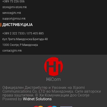
+389 75 226 006
store@mi-store.mk
service@hi.mk
support@miui.mk
ДИСТРИБУЦИЈА
+389 2 322 7333 / 075 405 885
бул.Трета Македонска Бригада 48
1000 Скопје, Р.Македонија
contact@hi.mk
Официјален Дистрибутер и Увозник на Xiaomi
Communications Co. LTD во Македонија. Сите авторски
права заштитени. © Хи Комуникации доо Скопје
Powered by
Widnet Solutions