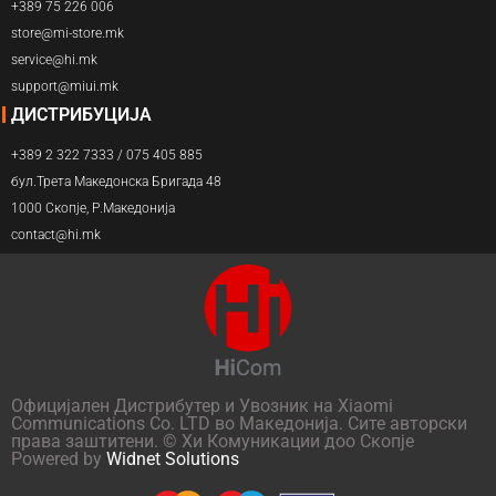
+389 75 226 006
store@mi-store.mk
service@hi.mk
support@miui.mk
ДИСТРИБУЦИЈА
+389 2 322 7333 / 075 405 885
бул.Трета Македонска Бригада 48
1000 Скопје, Р.Македонија
contact@hi.mk
Официјален Дистрибутер и Увозник на Xiaomi
Communications Co. LTD во Македонија. Сите авторски
права заштитени. © Хи Комуникации доо Скопје
Powered by
Widnet Solutions