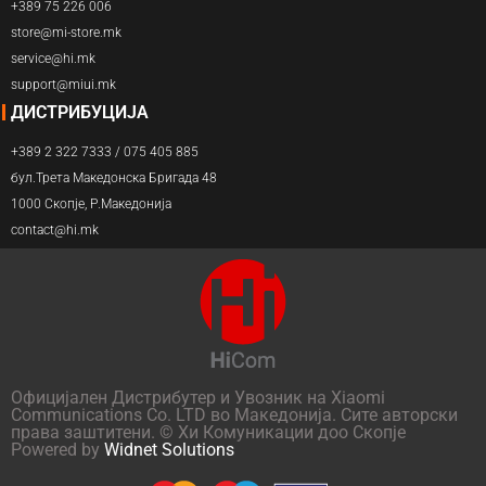
+389 75 226 006
store@mi-store.mk
service@hi.mk
support@miui.mk
ДИСТРИБУЦИЈА
+389 2 322 7333 / 075 405 885
бул.Трета Македонска Бригада 48
1000 Скопје, Р.Македонија
contact@hi.mk
Официјален Дистрибутер и Увозник на Xiaomi
Communications Co. LTD во Македонија. Сите авторски
права заштитени. © Хи Комуникации доо Скопје
Powered by
Widnet Solutions