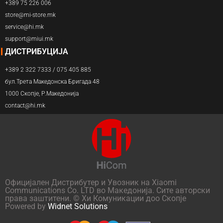
+389 75 226 006
store@mi-store.mk
service@hi.mk
support@miui.mk
ДИСТРИБУЦИЈА
+389 2 322 7333 / 075 405 885
бул.Трета Македонска Бригада 48
1000 Скопје, Р.Македонија
contact@hi.mk
Официјален Дистрибутер и Увозник на Xiaomi
Communications Co. LTD во Македонија. Сите авторски
права заштитени. © Хи Комуникации доо Скопје
Powered by
Widnet Solutions