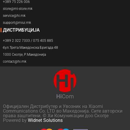
+389 75 226 006
store@mi-store.mk
service@hi.mk
support@miui.mk
ДИСТРИБУЦИЈА
+389 2 322 7333 / 075 405 885
бул.Трета Македонска Бригада 48
1000 Скопје, Р.Македонија
contact@hi.mk
Официјален Дистрибутер и Увозник на Xiaomi
Communications Co. LTD во Македонија. Сите авторски
права заштитени. © Хи Комуникации доо Скопје
Powered by
Widnet Solutions