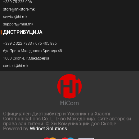
+389 75 226 006
store@mi-store.mk
service@hi.mk
support@miui.mk
ДИСТРИБУЦИЈА
+389 2 322 7333 / 075 405 885
бул.Трета Македонска Бригада 48
1000 Скопје, Р.Македонија
contact@hi.mk
Официјален Дистрибутер и Увозник на Xiaomi
Communications Co. LTD во Македонија. Сите авторски
права заштитени. © Хи Комуникации доо Скопје
Powered by
Widnet Solutions