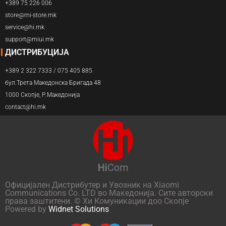
+389 75 226 006
store@mi-store.mk
service@hi.mk
support@miui.mk
ДИСТРИБУЦИЈА
+389 2 322 7333 / 075 405 885
бул.Трета Македонска Бригада 48
1000 Скопје, Р.Македонија
contact@hi.mk
Официјален Дистрибутер и Увозник на Xiaomi
Communications Co. LTD во Македонија. Сите авторски
права заштитени. © Хи Комуникации доо Скопје
Powered by
Widnet Solutions