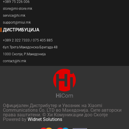
+389 75 226 006
store@mi-store.mk
service@hi.mk
support@miui.mk
ДИСТРИБУЦИЈА
+389 2 322 7333 / 075 405 885
бул.Трета Македонска Бригада 48
1000 Скопје, Р.Македонија
contact@hi.mk
Официјален Дистрибутер и Увозник на Xiaomi
Communications Co. LTD во Македонија. Сите авторски
права заштитени. © Хи Комуникации доо Скопје
Powered by
Widnet Solutions