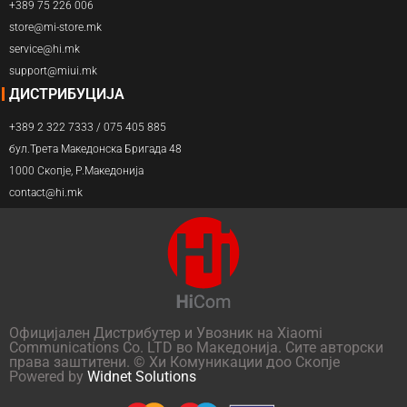
+389 75 226 006
store@mi-store.mk
service@hi.mk
support@miui.mk
ДИСТРИБУЦИЈА
+389 2 322 7333 / 075 405 885
бул.Трета Македонска Бригада 48
1000 Скопје, Р.Македонија
contact@hi.mk
Официјален Дистрибутер и Увозник на Xiaomi
Communications Co. LTD во Македонија. Сите авторски
права заштитени. © Хи Комуникации доо Скопје
Powered by
Widnet Solutions