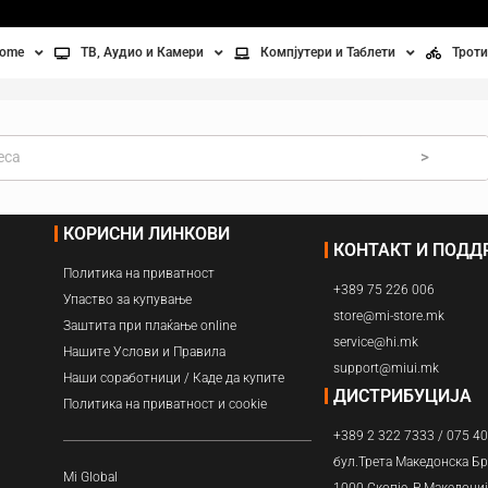
home
ТВ, Аудио и Камери
Компјутери и Таблети
Троти
Телевизори
Таблети
Тро
Монитори
Лаптопи
Вел
>
ње
Проектори
Компјутерска галантерија
Без
КОРИСНИ ЛИНКОВИ
КОНТАКТ И ПОД
лување
Аудио
Политика на приватност
+389 75 226 006
ори
Видео камери
Упаство за купување
store@mi-store.mk
Заштита при плаќање online
service@hi.mk
ан на воздух
Нашите Услови и Правила
support@miui.mk
Наши соработници / Каде да купите
Вентилатори
ДИСТРИБУЦИЈА
Политика на приватност и cookie
+389 2 322 7333 / 075 4
Греење
бул.Трета Македонска Бр
Mi Global
1000 Скопје, Р.Македони