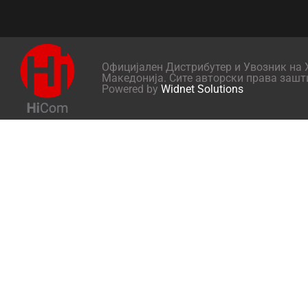
Официјален Дистрибутер и Увозник на X
Македонија. Сите авторски права зашт
Powered by
Widnet Solutions