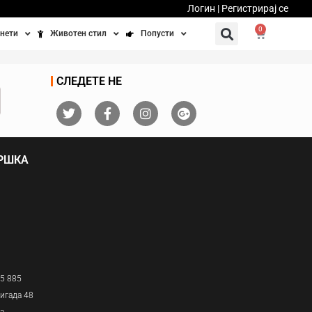
Логин | Регистрирај се
0
нети
Животен стил
Попусти
тинети
Фитнес
Ваучери
СЛЕДЕТЕ НЕ
осипеди
Патување
бедно возење
Убавина и здравје
ДРШКА
Направи сам
Полначи и кабли
Домашни миленици
05 885
игада 48
ја