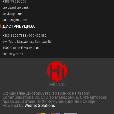
+389 75 226 006
store@mi-store.mk
service@hi.mk
support@miui.mk
ДИСТРИБУЦИЈА
+389 2 322 7333 / 075 405 885
бул.Трета Македонска Бригада 48
1000 Скопје, Р.Македонија
contact@hi.mk
Официјален Дистрибутер и Увозник на Xiaomi
Communications Co. LTD во Македонија. Сите авторски
права заштитени. © Хи Комуникации доо Скопје
Powered by
Widnet Solutions