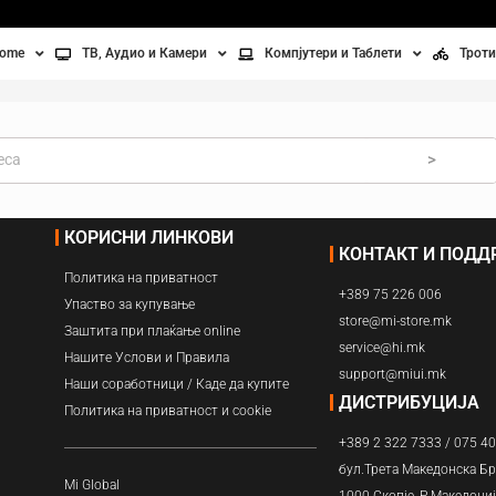
home
ТВ, Аудио и Камери
Компјутери и Таблети
Троти
Телевизори
Таблети
Тро
Монитори
Лаптопи
Вел
>
ње
Проектори
Компјутерска галантерија
Без
КОРИСНИ ЛИНКОВИ
КОНТАКТ И ПОД
лување
Аудио
Политика на приватност
+389 75 226 006
ори
Видео камери
Упаство за купување
store@mi-store.mk
Заштита при плаќање online
service@hi.mk
ан на воздух
Нашите Услови и Правила
support@miui.mk
Наши соработници / Каде да купите
Вентилатори
ДИСТРИБУЦИЈА
Политика на приватност и cookie
+389 2 322 7333 / 075 4
Греење
бул.Трета Македонска Бр
Mi Global
1000 Скопје, Р.Македони