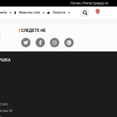
Логин | Регистрирај се
0
нети
Животен стил
Попусти
тинети
Фитнес
Ваучери
СЛЕДЕТЕ НЕ
осипеди
Патување
бедно возење
Убавина и здравје
ДРШКА
Направи сам
Полначи и кабли
Домашни миленици
05 885
игада 48
ја