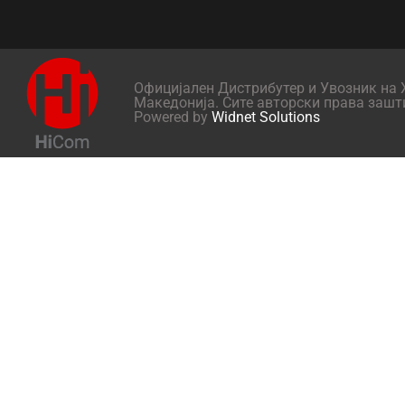
Официјален Дистрибутер и Увозник на X
Македонија. Сите авторски права зашт
Powered by
Widnet Solutions