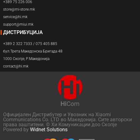
+389 75 226 006
store@mi-store.mk
service@hi.mk
support@miui.mk
ДИСТРИБУЦИЈА
+389 2 322 7333 / 075 405 885
бул.Трета Македонска Бригада 48
1000 Скопје, Р.Македонија
contact@hi.mk
Официјален Дистрибутер и Увозник на Xiaomi
Communications Co. LTD во Македонија. Сите авторски
права заштитени. © Хи Комуникации доо Скопје
Powered by
Widnet Solutions