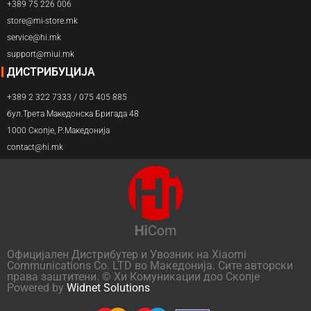
+389 75 226 006
store@mi-store.mk
service@hi.mk
support@miui.mk
ДИСТРИБУЦИЈА
+389 2 322 7333 / 075 405 885
бул.Трета Македонска Бригада 48
1000 Скопје, Р.Македонија
contact@hi.mk
Официјален Дистрибутер и Увозник на Xiaomi
Communications Co. LTD во Македонија. Сите авторски
права заштитени. © Хи Комуникации доо Скопје
Powered by
Widnet Solutions