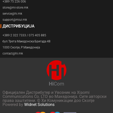
+389 75 226 006
store@mi-store.mk
service@hi.mk
support@miui.mk
ДИСТРИБУЦИЈА
+389 2 322 7333 / 075 405 885
бул.Трета Македонска Бригада 48
1000 Скопје, Р.Македонија
contact@hi.mk
Официјален Дистрибутер и Увозник на Xiaomi
Communications Co. LTD во Македонија. Сите авторски
права заштитени. © Хи Комуникации доо Скопје
Powered by
Widnet Solutions