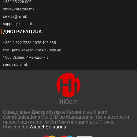
+389 75 226 006
store@mi-store.mk
service@hi.mk
support@miui.mk
ДИСТРИБУЦИЈА
+389 2 322 7333 / 075 405 885
бул.Трета Македонска Бригада 48
1000 Скопје, Р.Македонија
contact@hi.mk
Официјален Дистрибутер и Увозник на Xiaomi
Communications Co. LTD во Македонија. Сите авторски
права заштитени. © Хи Комуникации доо Скопје
Powered by
Widnet Solutions