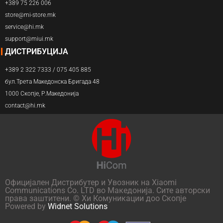
+389 75 226 006
store@mi-store.mk
service@hi.mk
support@miui.mk
ДИСТРИБУЦИЈА
+389 2 322 7333 / 075 405 885
бул.Трета Македонска Бригада 48
1000 Скопје, Р.Македонија
contact@hi.mk
Официјален Дистрибутер и Увозник на Xiaomi
Communications Co. LTD во Македонија. Сите авторски
права заштитени. © Хи Комуникации доо Скопје
Powered by
Widnet Solutions