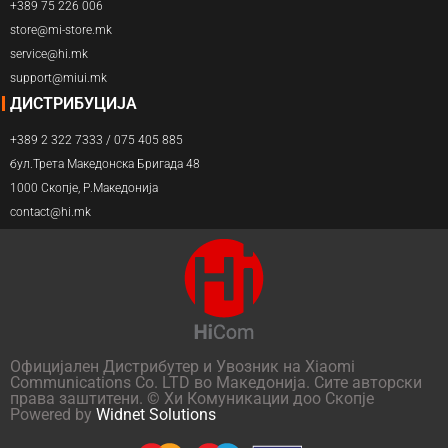
+389 75 226 006
store@mi-store.mk
service@hi.mk
support@miui.mk
ДИСТРИБУЦИЈА
+389 2 322 7333 / 075 405 885
бул.Трета Македонска Бригада 48
1000 Скопје, Р.Македонија
contact@hi.mk
Официјален Дистрибутер и Увозник на Xiaomi
Communications Co. LTD во Македонија. Сите авторски
права заштитени. © Хи Комуникации доо Скопје
Powered by
Widnet Solutions