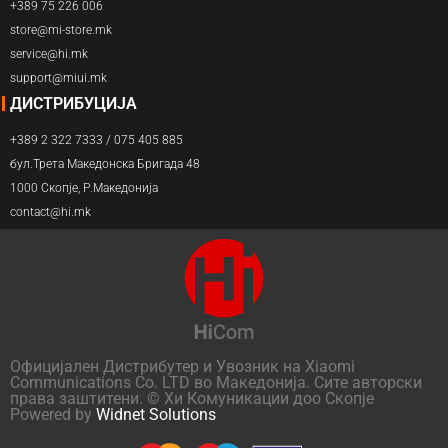
+389 75 226 006
store@mi-store.mk
service@hi.mk
support@miui.mk
ДИСТРИБУЦИЈА
+389 2 322 7333 / 075 405 885
бул.Трета Македонска Бригада 48
1000 Скопје, Р.Македонија
contact@hi.mk
Официјален Дистрибутер и Увозник на Xiaomi
Communications Co. LTD во Македонија. Сите авторски
права заштитени. © Хи Комуникации доо Скопје
Powered by
Widnet Solutions