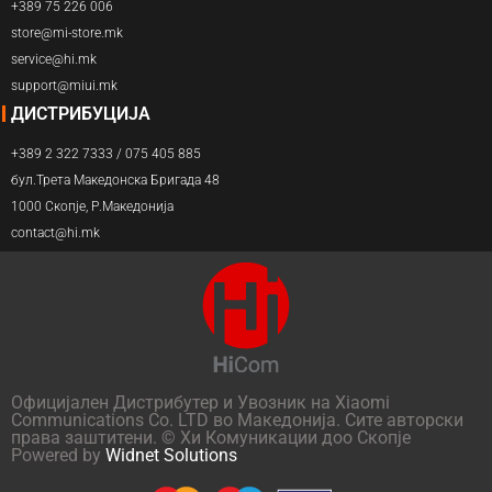
+389 75 226 006
store@mi-store.mk
service@hi.mk
support@miui.mk
ДИСТРИБУЦИЈА
+389 2 322 7333 / 075 405 885
бул.Трета Македонска Бригада 48
1000 Скопје, Р.Македонија
contact@hi.mk
Официјален Дистрибутер и Увозник на Xiaomi
Communications Co. LTD во Македонија. Сите авторски
права заштитени. © Хи Комуникации доо Скопје
Powered by
Widnet Solutions