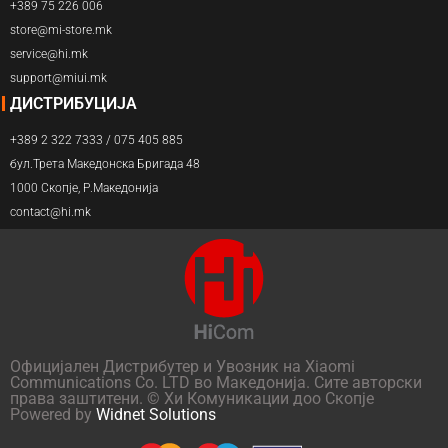
+389 75 226 006
store@mi-store.mk
service@hi.mk
support@miui.mk
ДИСТРИБУЦИЈА
+389 2 322 7333 / 075 405 885
бул.Трета Македонска Бригада 48
1000 Скопје, Р.Македонија
contact@hi.mk
Официјален Дистрибутер и Увозник на Xiaomi
Communications Co. LTD во Македонија. Сите авторски
права заштитени. © Хи Комуникации доо Скопје
Powered by
Widnet Solutions