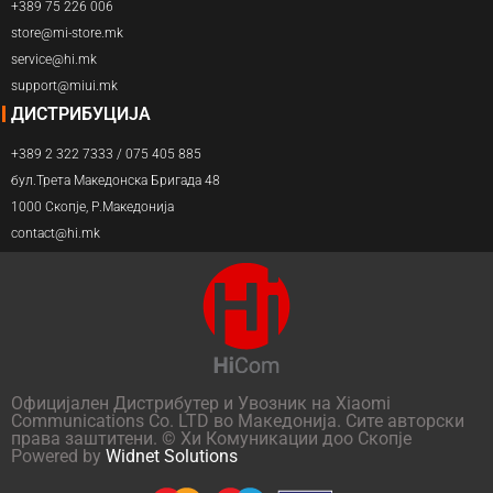
+389 75 226 006
store@mi-store.mk
service@hi.mk
support@miui.mk
ДИСТРИБУЦИЈА
+389 2 322 7333 / 075 405 885
бул.Трета Македонска Бригада 48
1000 Скопје, Р.Македонија
contact@hi.mk
Официјален Дистрибутер и Увозник на Xiaomi
Communications Co. LTD во Македонија. Сите авторски
права заштитени. © Хи Комуникации доо Скопје
Powered by
Widnet Solutions