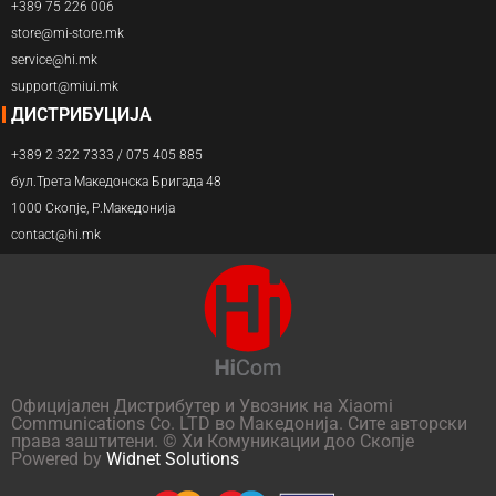
+389 75 226 006
store@mi-store.mk
service@hi.mk
support@miui.mk
ДИСТРИБУЦИЈА
+389 2 322 7333 / 075 405 885
бул.Трета Македонска Бригада 48
1000 Скопје, Р.Македонија
contact@hi.mk
Официјален Дистрибутер и Увозник на Xiaomi
Communications Co. LTD во Македонија. Сите авторски
права заштитени. © Хи Комуникации доо Скопје
Powered by
Widnet Solutions