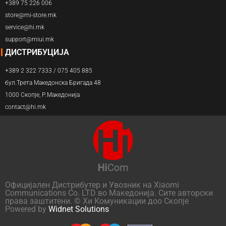
+389 75 226 006
store@mi-store.mk
service@hi.mk
support@miui.mk
ДИСТРИБУЦИЈА
+389 2 322 7333 / 075 405 885
бул.Трета Македонска Бригада 48
1000 Скопје, Р.Македонија
contact@hi.mk
Официјален Дистрибутер и Увозник на Xiaomi
Communications Co. LTD во Македонија. Сите авторски
права заштитени. © Хи Комуникации доо Скопје
Powered by
Widnet Solutions