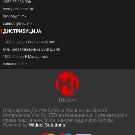
+389 75 226 006
store@mi-store.mk
service@hi.mk
support@miui.mk
ДИСТРИБУЦИЈА
+389 2 322 7333 / 075 405 885
бул.Трета Македонска Бригада 48
1000 Скопје, Р.Македонија
contact@hi.mk
Официјален Дистрибутер и Увозник на Xiaomi
Communications Co. LTD во Македонија. Сите авторски
права заштитени. © Хи Комуникации доо Скопје
Powered by
Widnet Solutions