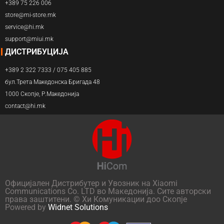
+389 75 226 006
store@mi-store.mk
service@hi.mk
support@miui.mk
ДИСТРИБУЦИЈА
+389 2 322 7333 / 075 405 885
бул.Трета Македонска Бригада 48
1000 Скопје, Р.Македонија
contact@hi.mk
Официјален Дистрибутер и Увозник на Xiaomi
Communications Co. LTD во Македонија. Сите авторски
права заштитени. © Хи Комуникации доо Скопје
Powered by
Widnet Solutions