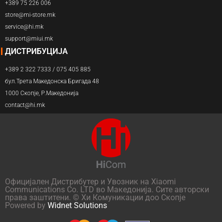
+389 75 226 006
store@mi-store.mk
service@hi.mk
support@miui.mk
ДИСТРИБУЦИЈА
+389 2 322 7333 / 075 405 885
бул.Трета Македонска Бригада 48
1000 Скопје, Р.Македонија
contact@hi.mk
Официјален Дистрибутер и Увозник на Xiaomi
Communications Co. LTD во Македонија. Сите авторски
права заштитени. © Хи Комуникации доо Скопје
Powered by
Widnet Solutions