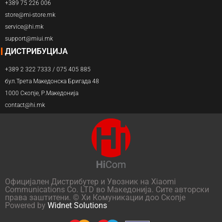
+389 75 226 006
store@mi-store.mk
service@hi.mk
support@miui.mk
ДИСТРИБУЦИЈА
+389 2 322 7333 / 075 405 885
бул.Трета Македонска Бригада 48
1000 Скопје, Р.Македонија
contact@hi.mk
Официјален Дистрибутер и Увозник на Xiaomi
Communications Co. LTD во Македонија. Сите авторски
права заштитени. © Хи Комуникации доо Скопје
Powered by
Widnet Solutions