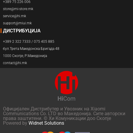
+389 75 226 006
store@mi-store.mk
service@hi.mk
support@miui.mk
ДИСТРИБУЦИЈА
+389 2 322 7333 / 075 405 885
бул.Трета Македонска Бригада 48
1000 Скопје, Р.Македонија
contact@hi.mk
Официјален Дистрибутер и Увозник на Xiaomi
Communications Co. LTD во Македонија. Сите авторски
права заштитени. © Хи Комуникации доо Скопје
Powered by
Widnet Solutions