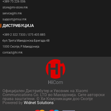
+389 75 226 006
store@mi-store.mk
service@hi.mk
support@miui.mk
ДИСТРИБУЦИЈА
+389 2 322 7333 / 075 405 885
бул.Трета Македонска Бригада 48
1000 Скопје, Р.Македонија
contact@hi.mk
Официјален Дистрибутер и Увозник на Xiaomi
Communications Co. LTD во Македонија. Сите авторски
права заштитени. © Хи Комуникации доо Скопје
Powered by
Widnet Solutions