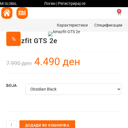
Логин | Регистрирај се
MI GLOBAL
0
Карактеристики
Спецификации
%
Amazfit GTS 2e
4.490
ден
7.990
ден
БОЈА
ДОДАДИ ВО КОШНИЧКА