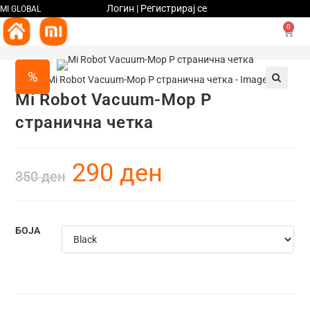
Логин | Регистрирај се
MI GLOBAL
0
%
Mi Robot Vacuum-Mop P
🔍
странична четка
290
ден
350
ден
БОЈА