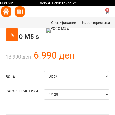
Логин | Регистрирај се
MI GLOBAL
0
Спецификации
Карактеристики
%
POCO M5 s
6.990
ден
13.990
ден
БОЈА
КАРАКТЕРИСТИКИ