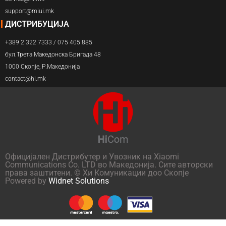
support@miui.mk
ДИСТРИБУЦИЈА
+389 2 322 7333 / 075 405 885
бул.Трета Македонска Бригада 48
1000 Скопје, Р.Македонија
contact@hi.mk
Официјален Дистрибутер и Увозник на Xiaomi
Communications Co. LTD во Македонија. Сите авторски
права заштитени. © Хи Комуникации доо Скопје
Powered by
Widnet Solutions