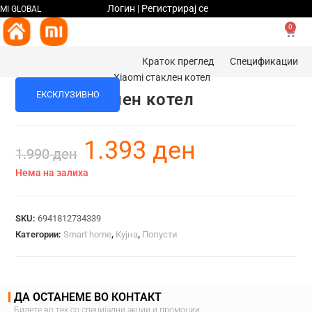
Логин | Регистрирај се
MI GLOBAL
0
Краток преглед
Спецификации
%
ЕКСКЛУЗИВНО
Xiaomi стаклен котел
1.393
ден
1.990
ден
Нема на залиха
SKU:
6941812734339
Категории:
Smart home
,
Кујна
,
Попусти
ДА ОСТАНЕМЕ ВО КОНТАКТ
Бидете во тек со специјални акции и промоции