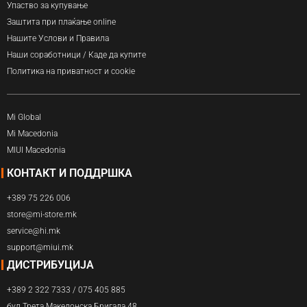
Упаство за купување
Заштита при плаќање online
Нашите Услови и Правила
Наши соработници / Каде да купите
Политика на приватност и cookie
Mi Global
Mi Macedonia
MIUI Macedonia
КОНТАКТ И ПОДДРШКА
+389 75 226 006
store@mi-store.mk
service@hi.mk
support@miui.mk
ДИСТРИБУЦИЈА
+389 2 322 7333 / 075 405 885
бул.Трета Македонска Бригада 48